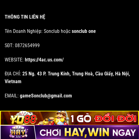
THÔNG TIN LIÊN HỆ
Tên Doanh Nghiệp: Sonclub hoặc
sonclub one
SĐT:
0872654999
WEBSITE:
https://4ac.us.com/
ĐỊA CHỈ:
25 Ng. 43 P. Trung Kính, Trung Hoà, Cầu Giấy, Hà Nội,
Vietnam
EMAIL:
gameSonclub@gmail.com
Copyright 2026 ©
https://sonclub.one