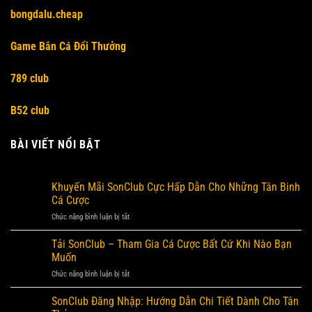
bongdalu.cheap
Game Bắn Cá Đổi Thưởng
789 club
B52 club
BÀI VIẾT NỔI BẬT
Khuyến Mãi SonClub Cực Hấp Dẫn Cho Những Tân Binh
Cá Cược
Chức năng bình luận bị tắt
ở
Khuyến
Mãi
Tải SonClub – Tham Gia Cá Cược Bất Cứ Khi Nào Bạn
SonClub
Muốn
Cực
Chức năng bình luận bị tắt
ở
Hấp
Tải
Dẫn
SonClub
SonClub Đăng Nhập: Hướng Dẫn Chi Tiết Dành Cho Tân
Cho
–
Những