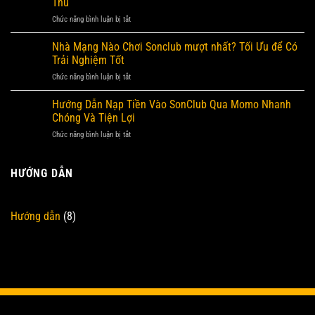
Thủ
Tham
Tân
Chức năng bình luận bị tắt
ở
Gia
Binh
SonClub
Cá
Cá
Đăng
Nhà Mạng Nào Chơi Sonclub mượt nhất? Tối Ưu để Có
Cược
Cược
Nhập:
Bất
Trải Nghiệm Tốt
Hướng
Cứ
Chức năng bình luận bị tắt
ở
Dẫn
Khi
Nhà
Chi
Nào
Mạng
Hướng Dẫn Nạp Tiền Vào SonClub Qua Momo Nhanh
Tiết
Bạn
Nào
Dành
Chóng Và Tiện Lợi
Muốn
Chơi
Cho
Chức năng bình luận bị tắt
ở
Sonclub
Tân
Hướng
mượt
Thủ
Dẫn
nhất?
Nạp
HƯỚNG DẪN
Tối
Tiền
Ưu
Vào
để
SonClub
Có
Hướng dẫn
(8)
Qua
Trải
Momo
Nghiệm
Nhanh
Tốt
Chóng
Và
Tiện
Lợi