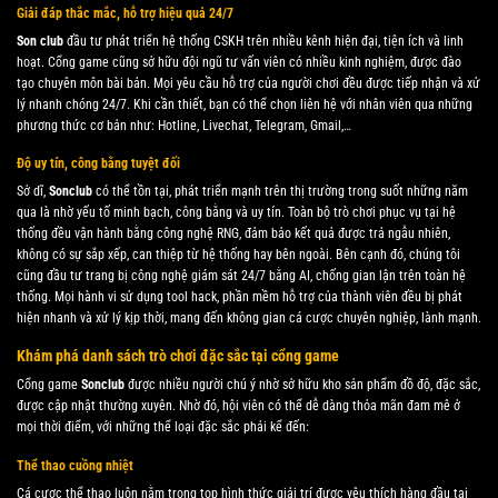
Giải đáp thắc mắc, hỗ trợ hiệu quả 24/7
Son club
đầu tư phát triển hệ thống CSKH trên nhiều kênh hiện đại, tiện ích và linh
hoạt. Cổng game cũng sở hữu đội ngũ tư vấn viên có nhiều kinh nghiệm, được đào
tạo chuyên môn bài bản. Mọi yêu cầu hỗ trợ của người chơi đều được tiếp nhận và xử
lý nhanh chóng 24/7. Khi cần thiết, bạn có thể chọn liên hệ với nhân viên qua những
phương thức cơ bản như: Hotline, Livechat, Telegram, Gmail,…
Độ uy tín, công bằng tuyệt đối
Sở dĩ,
Sonclub
có thể tồn tại, phát triển mạnh trên thị trường trong suốt những năm
qua là nhờ yếu tố minh bạch, công bằng và uy tín. Toàn bộ trò chơi phục vụ tại hệ
thống đều vận hành bằng công nghệ RNG, đảm bảo kết quả được trả ngẫu nhiên,
không có sự sắp xếp, can thiệp từ hệ thống hay bên ngoài.
Bên cạnh đó, chúng tôi
cũng đầu tư trang bị công nghệ giám sát 24/7 bằng AI, chống gian lận trên toàn hệ
thống. Mọi hành vi sử dụng tool hack, phần mềm hỗ trợ của thành viên đều bị phát
hiện nhanh và xử lý kịp thời, mang đến không gian cá cược chuyên nghiệp, lành mạnh.
Khám phá danh sách trò chơi đặc sắc tại cổng game
Cổng game
Sonclub
được nhiều người chú ý nhờ sở hữu kho sản phẩm đồ độ, đặc sắc,
được cập nhật thường xuyên. Nhờ đó, hội viên có thể dễ dàng thỏa mãn đam mê ở
mọi thời điểm, với những thể loại đặc sắc phải kể đến:
Thể thao cuồng nhiệt
Cá cược thể thao luôn nằm trong top hình thức giải trí được yêu thích hàng đầu tại