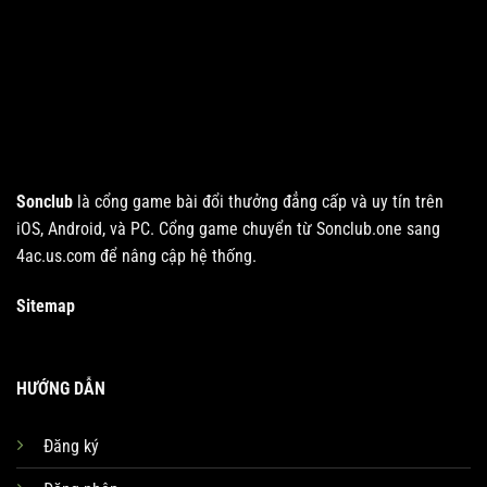
Sonclub
là cổng game bài đổi thưởng đẳng cấp và uy tín trên
iOS, Android, và PC. Cổng game chuyển từ Sonclub.one sang
4ac.us.com để nâng cập hệ thống.
Sitemap
HƯỚNG DẪN
Đăng ký