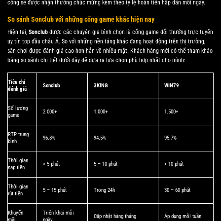
công sẽ được nhận thưởng chúc mừng kèm theo tỷ lệ hoàn tiền hấp dẫn mỗi ngày.
So sánh Sonclub với những cổng game khác hiện nay
Hiện tại,
Sonclub
được các chuyên gia bình chọn là cổng game đổi thưởng trực tuyến
uy tín top đầu châu Á. So với những nền tảng khác đang hoạt động trên thị trường,
sân chơi được đánh giá cao hơn hẳn về nhiều mặt. Khách hàng mới có thể tham khảo
bảng so sánh chi tiết dưới đây để đưa ra lựa chọn phù hợp nhất cho mình:
Tiêu chí
Sonclub
3KING
WIN79
đánh giá
Số lượng
2.000+
1.000+
1.500+
game
RTP trung
96.8%
94.5%
95.7%
bình
Thời gian
< 5 phút
5 – 10 phút
< 10 phút
nạp tiền
Thời gian
5 – 15 phút
Trong 24h
30 – 60 phút
rút tiền
Khuyến
Triển khai mỗi
Cập nhật hàng tháng
Áp dụng mỗi tuần
mãi
ngày