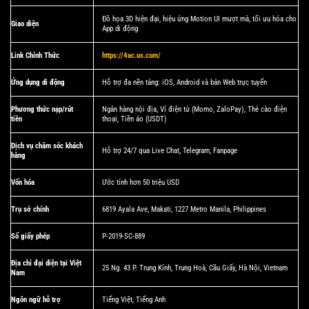
Đồ họa 3D hiện đại, hiệu ứng Motion UI mượt mà, tối ưu hóa cho
Giao diện
App di động
Link Chính Thức
https://4ac.us.com/
Ứng dụng di động
Hỗ trợ đa nền tảng: iOS, Android và bản Web trực tuyến
Phương thức nạp/rút
Ngân hàng nội địa, Ví điện tử (Momo, ZaloPay), Thẻ cào điện
tiền
thoại, Tiền ảo (USDT)
Dịch vụ chăm sóc khách
Hỗ trợ 24/7 qua Live Chat, Telegram, Fanpage
hàng
Vốn hóa
Ước tính hơn 50 triệu USD
Trụ sở chính
6819 Ayala Ave, Makati, 1227 Metro Manila, Philippines
Số giấy phép
P-2019-SC-889
Địa chỉ đại diện tại Việt
25 Ng. 43 P. Trung Kính, Trung Hoà, Cầu Giấy, Hà Nội, Vietnam
Nam
Ngôn ngữ hỗ trợ
Tiếng Việt, Tiếng Anh