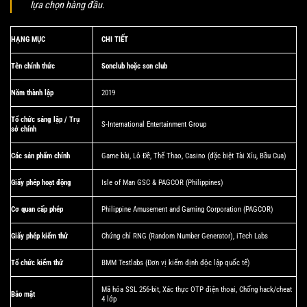
lựa chọn hàng đầu.
HẠNG MỤC
CHI TIẾT
Tên chính thức
Sonclub hoặc son club
Năm thành lập
2019
Tổ chức sáng lập / Trụ
S-International Entertainment Group
sở chính
Các sản phẩm chính
Game bài, Lô Đề, Thể Thao, Casino (đặc biệt Tài Xỉu, Bầu Cua)
Giấy phép hoạt động
Isle of Man GSC & PAGCOR (Philippines)
Cơ quan cấp phép
Philippine Amusement and Gaming Corporation (PAGCOR)
Giấy phép kiểm thử
Chứng chỉ RNG (Random Number Generator), iTech Labs
Tổ chức kiểm thử
BMM Testlabs (Đơn vị kiểm định độc lập quốc tế)
Mã hóa SSL 256-bit, Xác thực OTP điện thoại, Chống hack/cheat
Bảo mật
4 lớp