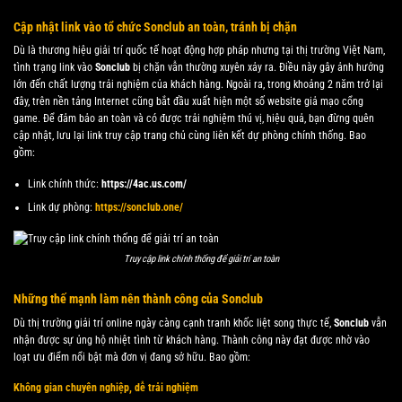
Cập nhật link vào tổ chức Sonclub an toàn, tránh bị chặn
Dù là thương hiệu giải trí quốc tế hoạt động hợp pháp nhưng tại thị trường Việt Nam,
tình trạng link vào
Sonclub
bị chặn vẫn thường xuyên xảy ra. Điều này gây ảnh hưởng
lớn đến chất lượng trải nghiệm của khách hàng. Ngoài ra, trong khoảng 2 năm trở lại
đây, trên nền tảng Internet cũng bắt đầu xuất hiện một số website giả mạo cổng
game.
Để đảm bảo an toàn và có được trải nghiệm thú vị, hiệu quả, bạn đừng quên
cập nhật, lưu lại link truy cập trang chủ cùng liên kết dự phòng chính thống. Bao
gồm:
Link chính thức:
https://4ac.us.com/
Link dự phòng:
https://sonclub.one/
Truy cập link chính thống để giải trí an toàn
Những thế mạnh làm nên thành công của Sonclub
Dù thị trường giải trí online ngày càng cạnh tranh khốc liệt song thực tế,
Sonclub
vẫn
nhận được sự ủng hộ nhiệt tình từ khách hàng. Thành công này đạt được nhờ vào
loạt ưu điểm nổi bật mà đơn vị đang sở hữu. Bao gồm:
Không gian chuyên nghiệp, dễ trải nghiệm